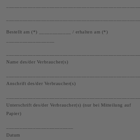
_________________________________________________
_________________________________________________
Bestellt am (*) ____________ / erhalten am (*)
__________________
_________________________________________________
Name des/der Verbraucher(s)
_________________________________________________
Anschrift des/der Verbraucher(s)
_________________________________________________
Unterschrift des/der Verbraucher(s) (nur bei Mitteilung auf
Papier)
_________________________
Datum