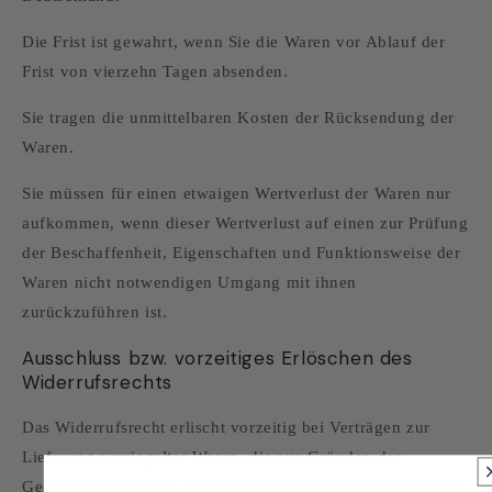
Die Frist ist gewahrt, wenn Sie die Waren vor Ablauf der
Frist von vierzehn Tagen absenden.
Sie tragen die unmittelbaren Kosten der Rücksendung der
Waren.
Sie müssen für einen etwaigen Wertverlust der Waren nur
aufkommen, wenn dieser Wertverlust auf einen zur Prüfung
der Beschaffenheit, Eigenschaften und Funktionsweise der
Waren nicht notwendigen Umgang mit ihnen
zurückzuführen ist.
Ausschluss bzw. vorzeitiges Erlöschen des
Widerrufsrechts
Das Widerrufsrecht erlischt vorzeitig bei Verträgen zur
Lieferung versiegelter Waren, die aus Gründen des
Gesundheitsschutzes oder der Hygiene nicht zur Rückgabe