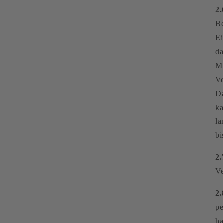
2.
Be
Ei
da
Mi
Ve
Da
ka
la
bi
2.
Ve
2.
pe
ha