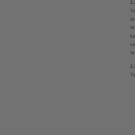
2.
Ve
de
Wa
ha
ei
Wa
2.
T