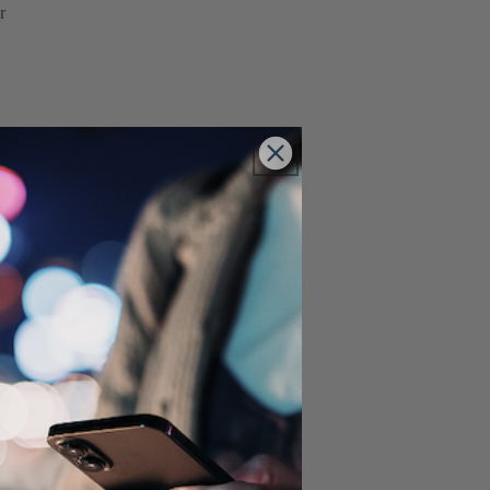
r
er
e