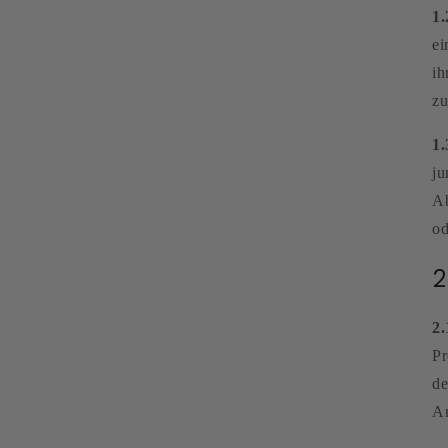
1.
ei
ih
zu
1.
ju
Ab
od
2
2.
Pr
de
An