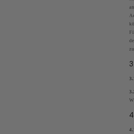
an
Ad
kö
Fi
de
zu
3
3.
3.
Wi
4
4.