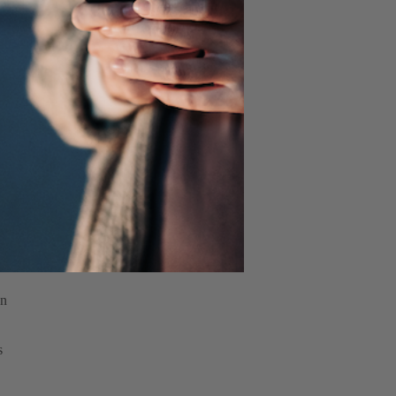
r -
ng
er
on
er
.
en
s