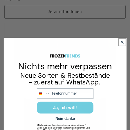
Preis
Jetzt mitnehmen
Nichts mehr verpassen
Neue Sorten & Restbestände
- zuerst auf WhatsApp.
Whastapp
Ja, ich will!
Nein danke
Mit dem Absenden stimmst du zu, informative (z.B.
Bestellupdates) und/oder Marketing-Nachrichten von