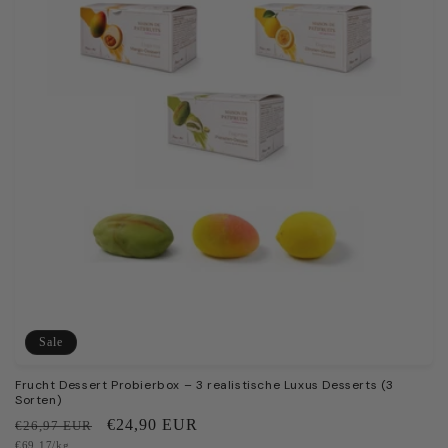
Sale
Frucht Dessert Probierbox – 3 realistische Luxus Desserts (3
Sorten)
Normaler
Verkaufspreis
€24,90 EUR
€26,97 EUR
Grundpreis
€69,17/kg