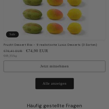
Sale
Frucht Dessert Box – 9 realistische Luxus Desserts (3 Sorten)
Normaler
Verkaufspreis
€74,90 EUR
€76,41 EUR
Grundpreis
€69,35/kg
Preis
Jetzt mitnehmen
Alle anzeigen
Häufig gestellte Fragen