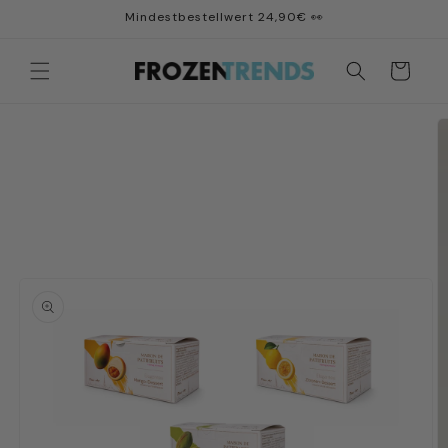
Direkt
Mindestbestellwert 24,90€ 👀
zum
Inhalt
Warenkorb
u
oduktinformationen
ringen